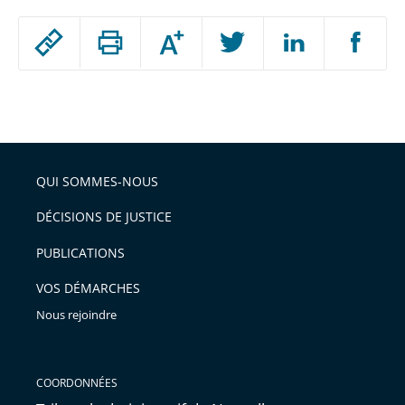
Passer
Augmenter
le
ou
réduire
partage
Passer
la
taille
de
le
de
la
l'article
partage
police
pour
de
arriver
QUI SOMMES-NOUS
l'article
après
pour
DÉCISIONS DE JUSTICE
arriver
PUBLICATIONS
avant
VOS DÉMARCHES
Nous rejoindre
COORDONNÉES