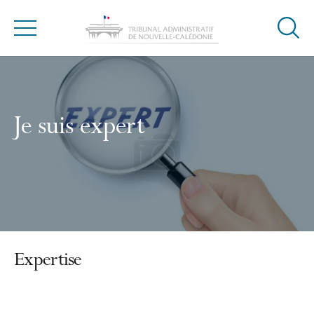
Ouvrir
Menu
la
modal
de
reche
Je suis expert
Expertise