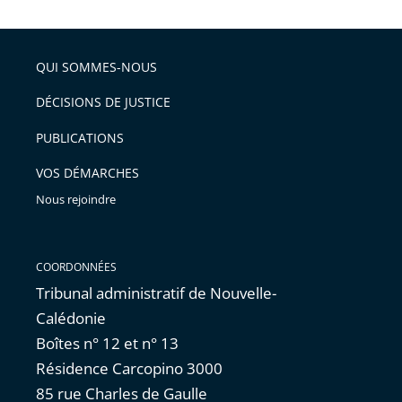
la
l'article
partage
police
pour
de
arriver
QUI SOMMES-NOUS
l'article
après
pour
DÉCISIONS DE JUSTICE
arriver
PUBLICATIONS
avant
VOS DÉMARCHES
Nous rejoindre
COORDONNÉES
Tribunal administratif de Nouvelle-
Calédonie
Boîtes n° 12 et n° 13
Résidence Carcopino 3000
85 rue Charles de Gaulle