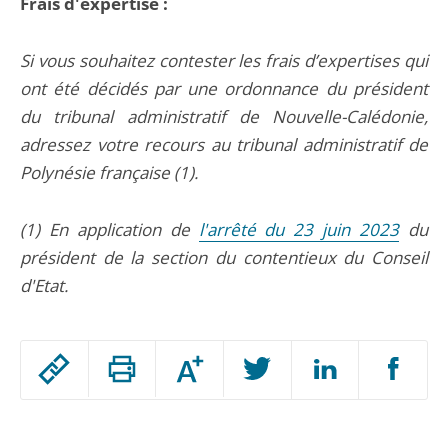
Frais d'expertise :
Si vous souhaitez contester les frais d’expertises qui
ont été décidés par une ordonnance du président
du tribunal administratif de Nouvelle-Calédonie,
adressez votre recours au tribunal administratif de
Polynésie française (1).
(1) En application de
l'arrêté du 23 juin 2023
du
président de la section du contentieux du Conseil
d'Etat.
Passer
Augmenter
le
ou
réduire
partage
Passer
la
taille
de
le
de