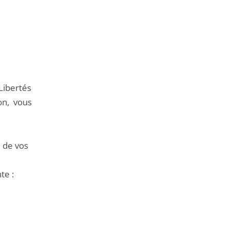
Libertés
ion, vous
e de vos
te :