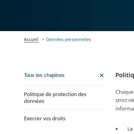
Accueil
Données personnelles
Politi
Passer
Tous les chapitres
la
navigation
Chaque 
Politique de protection des
de
strict 
données
l'article
informat
pour
Exercer vos droits
arriver
Le
Passer
après