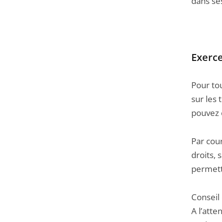
dans se
Exerce
Pour to
sur les 
pouvez 
Par cour
droits,
permette
Conseil 
A l’att