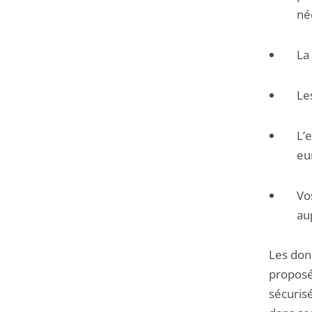
né
La
Le
L’
eu
Vo
aup
Les don
proposée
sécuris