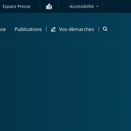
Espace Presse
Accessibilité
ice
Publications
Vos démarches
Ouvrir
la
modale
de
recherche