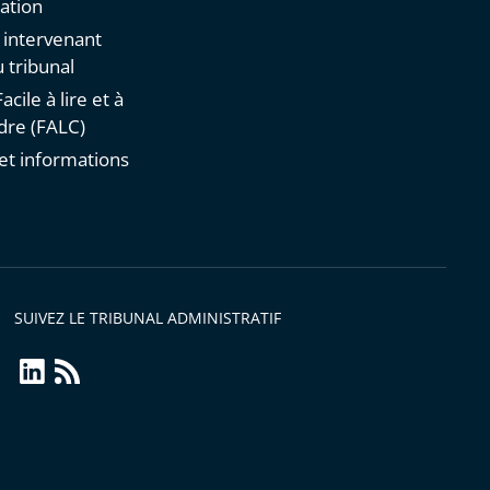
ation
n intervenant
 tribunal
acile à lire et à
re (FALC)
et informations
s
SUIVEZ LE TRIBUNAL ADMINISTRATIF
linkedin
Flux
RSS