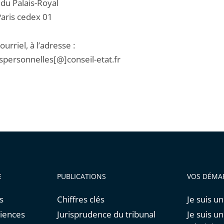
 du Palais-Royal
aris cedex 01
ourriel, à l’adresse :
personnelles[@]conseil-etat.fr
E
PUBLICATIONS
VOS DÉMA
s
Chiffres clés
Je suis un
diences
Jurisprudence du tribunal
Je suis u