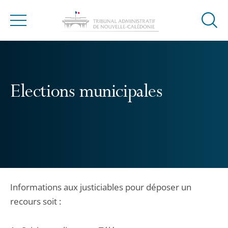
Ouvrir
Menu
la
modal
de
reche
Elections municipales
Informations aux justiciables pour déposer un
recours soit :