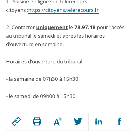
1. Saisine en ligne sur Télérecours
citoyens :
https://citoyens.telerecours.fr
2. Contacter
uniquement
le
78.97.18
pour l’accès
au tribunal le samedi et après les horaires
d’ouverture en semaine.
Horaires d’ouverture du tribunal
:
- la semaine de 07h30 à 15h30
- le samedi de 09h00 à 15h30
Passer
Augmenter
le
ou
réduire
partage
Passer
la