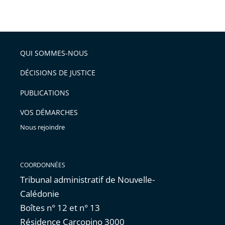
taille
de
le
de
la
l'article
partage
police
pour
de
arriver
QUI SOMMES-NOUS
l'article
après
pour
DÉCISIONS DE JUSTICE
arriver
PUBLICATIONS
avant
VOS DÉMARCHES
Nous rejoindre
COORDONNÉES
Tribunal administratif de Nouvelle-
Calédonie
Boîtes n° 12 et n° 13
Résidence Carcopino 3000