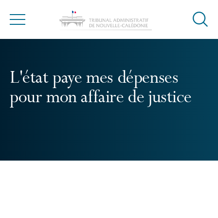
Ouvrir
Menu
la
modal
de
reche
L'état paye mes dépenses
pour mon affaire de justice