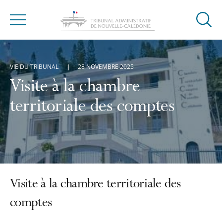
Ouvrir
Menu
la
modal
de
VIE DU TRIBUNAL
28 NOVEMBRE 2025
reche
Visite à la chambre
territoriale des comptes
Visite à la chambre territoriale des
comptes