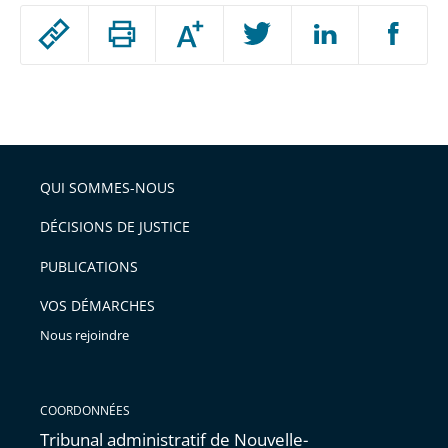
Passer
Augmenter
le
ou
réduire
partage
Passer
la
taille
de
le
de
la
l'article
partage
police
pour
de
arriver
QUI SOMMES-NOUS
l'article
après
pour
DÉCISIONS DE JUSTICE
arriver
PUBLICATIONS
avant
VOS DÉMARCHES
Nous rejoindre
COORDONNÉES
Tribunal administratif de Nouvelle-