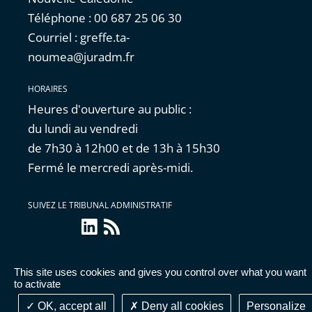
Téléphone : 00 687 25 06 30
Courriel : greffe.ta-
noumea@juradm.fr
HORAIRES
Heures d'ouverture au public :
du lundi au vendredi
de 7h30 à 12h00 et de 13h à 15h30
Fermé le mercredi après-midi.
SUIVEZ LE TRIBUNAL ADMINISTRATIF
linkedin
Flux
RSS
This site uses cookies and gives you control over what you want
Accessibilité : partiellement conforme
|
Mentions
to activate
légales
|
Cookies
|
Données personnelles
OK, accept all
Deny all cookies
Personalize