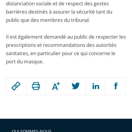
distanciation sociale et de respect des gestes
barrières destinés à assurer la sécurité tant du
public que des membres du tribunal.
Il est également demandé au public de respecter les
prescriptions et recommandations des autorités
sanitaires, en particulier pour ce qui concerne le
port du masque.
Passer
Augmenter
le
ou
réduire
partage
Passer
la
taille
de
le
de
la
l'article
partage
police
pour
de
arriver
QUI SOMMES-NOUS
l'article