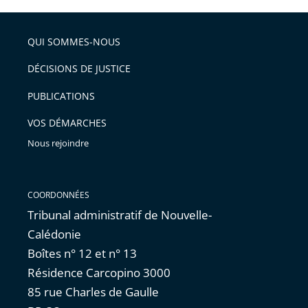
l'article
partage
police
pour
de
arriver
QUI SOMMES-NOUS
l'article
après
pour
DÉCISIONS DE JUSTICE
arriver
PUBLICATIONS
avant
VOS DÉMARCHES
Nous rejoindre
COORDONNÉES
Tribunal administratif de Nouvelle-
Calédonie
Boîtes n° 12 et n° 13
Résidence Carcopino 3000
85 rue Charles de Gaulle