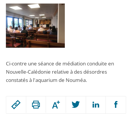
Ci-contre une séance de médiation conduite en
Nouvelle-Calédonie relative à des désordres
constatés à l'aquarium de Nouméa.
Passer
Augmenter
le
ou
réduire
partage
Passer
la
taille
de
le
de
la