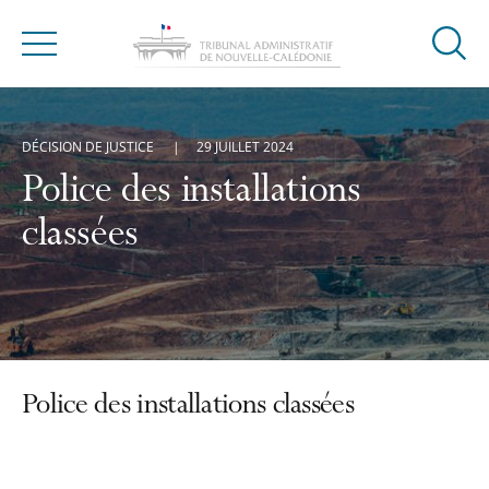
Ouvrir
Menu
la
modal
de
DÉCISION DE JUSTICE
29 JUILLET 2024
reche
Police des installations
classées
Police des installations classées