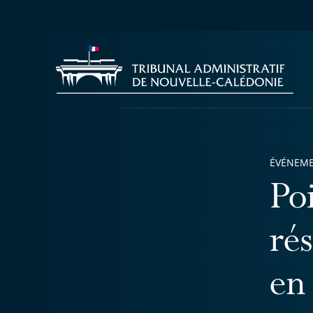
ÉVÉNEM
Poi
rés
en