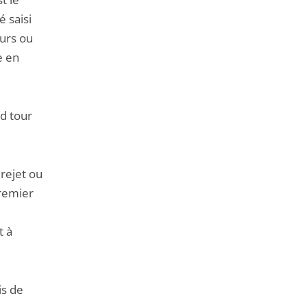
de
é saisi
l'article
eurs ou
pour
e en
arriver
avant
d tour
rejet ou
premier
t à
is de