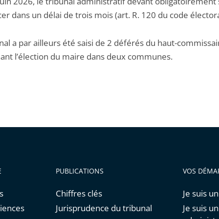
uin 2026, le tribunal administratif devant obligatoirement
r dans un délai de trois mois (art. R. 120 du code électora
nal a par ailleurs été saisi de 2 déférés du haut-commissai
ant l’élection du maire dans deux communes.
E
PUBLICATIONS
VOS DÉMA
s
Chiffres clés
Je suis un
diences
Jurisprudence du tribunal
Je suis u