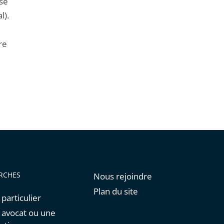
 se
l).
re
RCHES
Nous rejoindre
Plan du site
 particulier
n avocat ou une