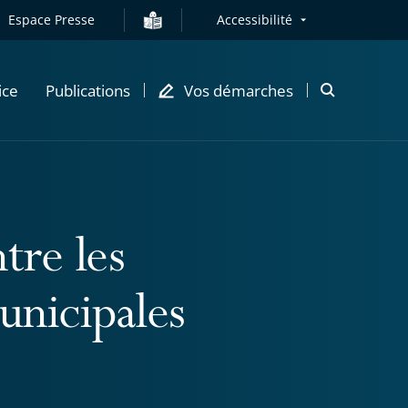
Espace Presse
Accessibilité
ice
Publications
Vos démarches
Ouvrir
la
modale
de
recherche
tre les
unicipales