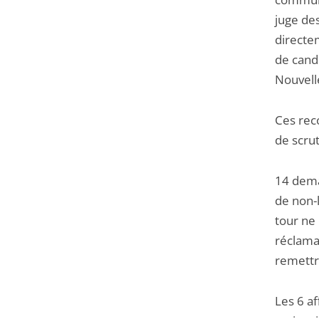
juge des
directe
de cand
Nouvell
Ces rec
de scru
14 dema
de non-
tour ne
réclama
remettre
Les 6 a