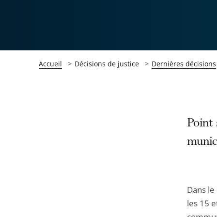
Accueil
Décisions de justice
Dernières décisions
Passer
Passer
Point 
la
la
munic
navigation
navigation
de
de
l'article
l'article
pour
pour
Dans le
arriver
arriver
les 15 
après
avant
commune 