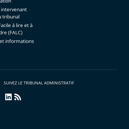
ation
n intervenant
 tribunal
acile à lire et à
re (FALC)
et informations
s
SUIVEZ LE TRIBUNAL ADMINISTRATIF
linkedin
Flux
RSS