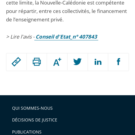
cette limite, la Nouvelle-Calédonie est compétente
pour répartir, entre ces collectivités, le financement
de l’enseignement privé.
> Lire l'avis -
Conseil d'Etat_n° 407843
Passer
Augmenter
le
ou
réduire
partage
Passer
la
taille
de
le
de
la
l'article
partage
police
pour
de
arriver
QUI SOMMES-NOUS
l'article
après
pour
DÉCISIONS DE JUSTICE
arriver
PUBLICATIONS
avant