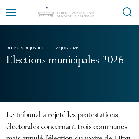
Ouvrir
Menu
la
modal
de
reche
DÉCISION DE JUSTICE
22 JUIN 2026
Elections municipales 2026
Le tribunal a rejeté les protestations
électorales concernant trois communes