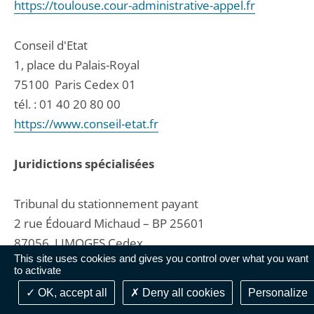
https://toulouse.cour-administrative-appel.fr
Conseil d'Etat
1, place du Palais-Royal
75100
Paris Cedex 01
tél. :
01 40 20 80 00
https://www.conseil-etat.fr
Juridictions spécialisées
Tribunal du stationnement payant
2 rue Édouard Michaud – BP 25601
87056
LIMOGES Cedex
This site uses cookies and gives you control over what you want
tél. :
05 87 19 38 00
to activate
fax : 0544248051
OK, accept all
Deny all cookies
Personalize
contact@ccsp.fr