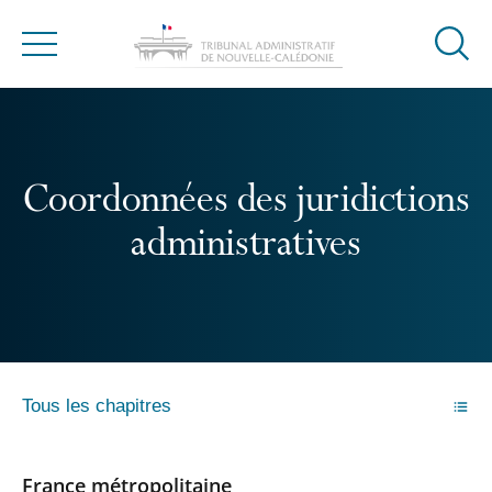
Ouvrir
Menu
la
modal
de
reche
Coordonnées des juridictions
administratives
Tous les chapitres
France métropolitaine