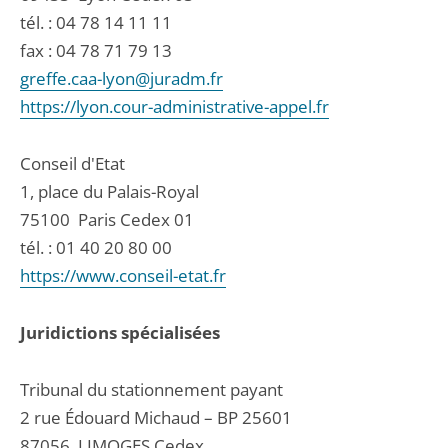
tél. :
04 78 14 11 11
fax : 04 78 71 79 13
greffe.caa-lyon@juradm.fr
https://lyon.cour-administrative-appel.fr
Conseil d'Etat
1, place du Palais-Royal
75100
Paris Cedex 01
tél. :
01 40 20 80 00
https://www.conseil-etat.fr
Juridictions spécialisées
Tribunal du stationnement payant
2 rue Édouard Michaud – BP 25601
87056
LIMOGES Cedex