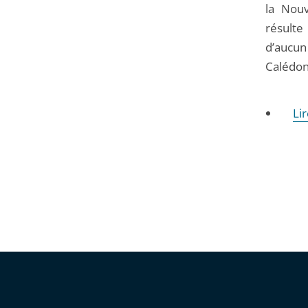
la Nouv
résulte
d’aucun
Calédon
Li