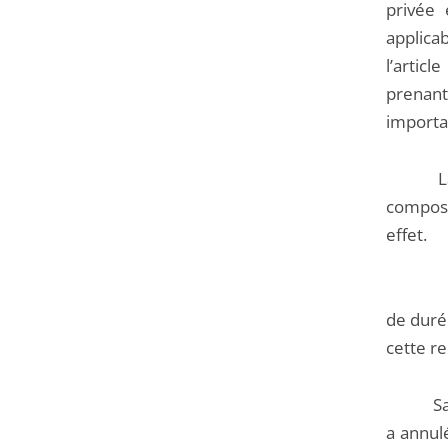
privée 
applicab
l’artic
prenan
importa
La rede
composi
effet.
Le gou
de durée
cette r
Saisi p
a annul