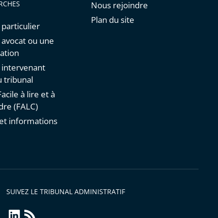
RCHES
Nous rejoindre
Plan du site
 particulier
n avocat ou une
ation
n intervenant
 tribunal
acile à lire et à
re (FALC)
et informations
s
SUIVEZ LE TRIBUNAL ADMINISTRATIF
linkedin
Flux