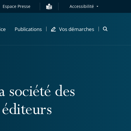
Espace Presse
Accessibilité
ice
Publications
Vos démarches
Ouvrir
la
modale
de
recherche
a société des
 éditeurs