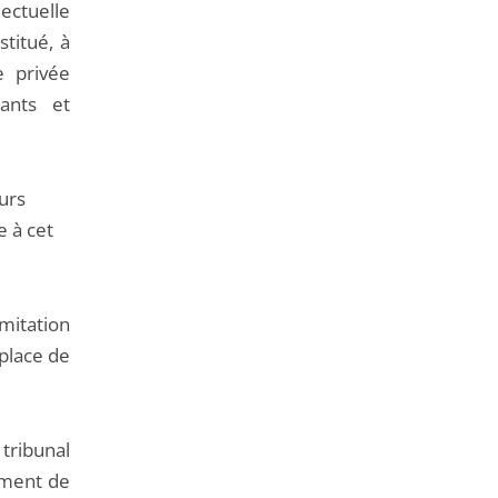
de
ectuelle
l'article
stitué, à
pour
e privée
arriver
ants et
avant
urs
 à cet
mitation
 place de
tribunal
ement de