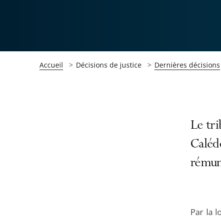
Accueil
Décisions de justice
Dernières décisions
Passer
Passer
Le tri
la
la
Calédo
navigation
navigation
rémun
de
de
l'article
l'article
pour
pour
arriver
arriver
Par la 
après
avant