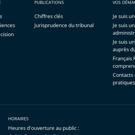
E
PUBLICATIONS
VOS DÉMA
s
Chiffres clés
Je suis un
diences
Jurisprudence du tribunal
Je suis u
administr
cision
Je suis u
auprès du
Français F
comprend
Contacts 
pratique
HORAIRES
Heures d'ouverture au public :