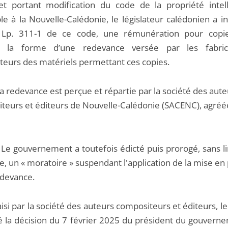
et portant modification du code de la propriété intell
le à la Nouvelle-Calédonie, le législateur calédonien a in
le Lp. 311-1 de ce code, une rémunération pour copi
t la forme d’une redevance versée par les fabric
teurs des matériels permettant ces copies.
vance est perçue et répartie par la société des aute
teurs et éditeurs de Nouvelle-Calédonie (SACENC), agréée
vernement a toutefois édicté puis prorogé, sans li
, un « moratoire » suspendant l'application de la mise en
edevance.
ar la société des auteurs compositeurs et éditeurs, le 
é la décision du 7 février 2025 du président du gouvern