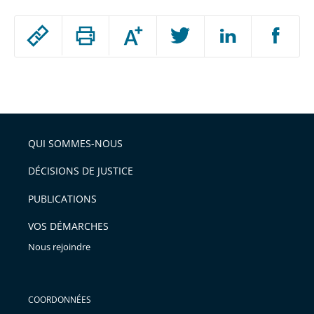
Passer
Augmenter
le
ou
réduire
partage
Passer
la
taille
de
le
de
la
l'article
partage
police
pour
de
arriver
QUI SOMMES-NOUS
l'article
après
pour
DÉCISIONS DE JUSTICE
arriver
PUBLICATIONS
avant
VOS DÉMARCHES
Nous rejoindre
COORDONNÉES