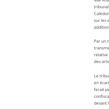
tribuna
Calédoni
sur les 
additio
Par un 
transmet
relative
des arti
Le trib
en écar
ferait p
confisca
devant 