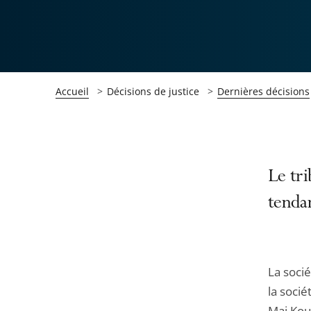
Accueil
Décisions de justice
Dernières décisions
Passer
Passer
Le tri
la
la
tendan
navigation
navigation
de
de
l'article
l'article
pour
pour
La soci
arriver
arriver
la socié
après
avant
Mai Kou