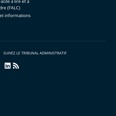
acile à lire et à
re (FALC)
et informations
s
SUIVEZ LE TRIBUNAL ADMINISTRATIF
linkedin
Flux
RSS