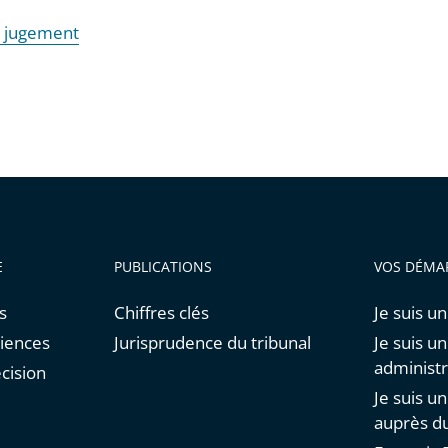
e jugement
E
PUBLICATIONS
VOS DÉMA
s
Chiffres clés
Je suis un
diences
Jurisprudence du tribunal
Je suis u
administr
cision
Je suis u
auprès du