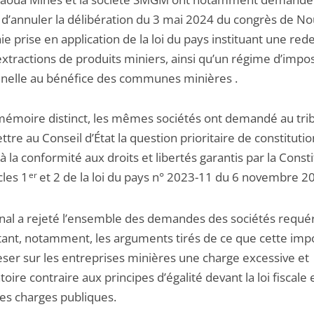
l d’annuler la délibération du 3 mai 2024 du congrès de No
e prise en application de la loi du pays instituant une re
extractions de produits miniers, ainsi qu’un régime d’impos
nnelle au bénéfice des communes minières .
mémoire distinct, les mêmes sociétés ont demandé au tri
tre au Conseil d’État la question prioritaire de constitutio
 à la conformité aux droits et libertés garantis par la Const
cles 1
er
et 2 de la loi du pays n° 2023-11 du 6 novembre 2
unal a rejeté l’ensemble des demandes des sociétés requé
tant, notamment, les arguments tirés de ce que cette imp
eser sur les entreprises minières une charge excessive et
toire contraire aux principes d’égalité devant la loi fiscale 
les charges publiques.