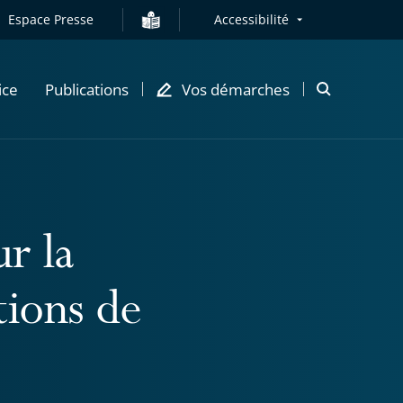
Espace Presse
Accessibilité
ice
Publications
Vos démarches
Ouvrir
la
modale
de
recherche
r la
tions de