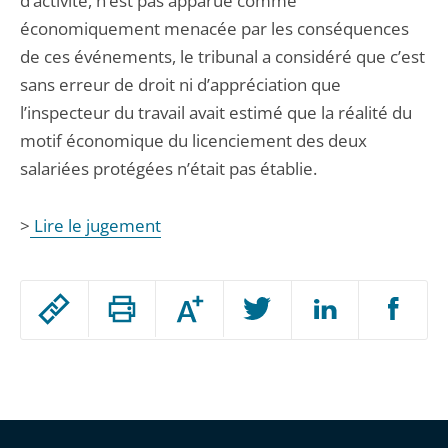
d’activité, n’est pas apparue comme
économiquement menacée par les conséquences
de ces événements, le tribunal a considéré que c’est
sans erreur de droit ni d’appréciation que
l’inspecteur du travail avait estimé que la réalité du
motif économique du licenciement des deux
salariées protégées n’était pas établie.
>
Lire le jugement
Passer
Augmenter
le
ou
réduire
partage
Passer
la
taille
de
le
de
la
l'article
partage
police
pour
de